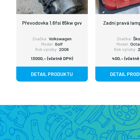
Převodovka 1.6fsi 85kw gvv
Zadní pravá lam
Značka:
Volkswagen
Značka:
Šk
Model:
Golf
Model:
Octa
Rok výroby:
2006
Rok výroby:
2
13000,– (včetně DPH)
400,– (včetně
DETAIL PRODUKTU
DETAIL PRO