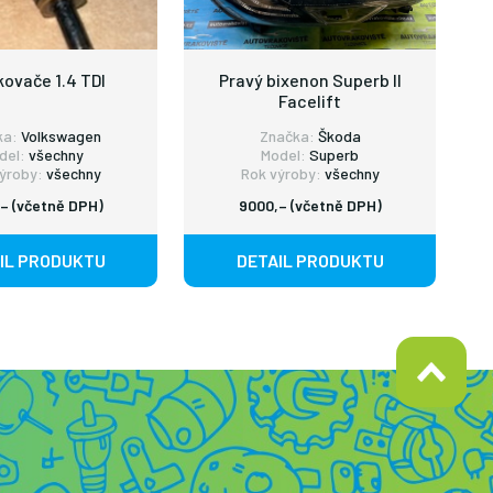
kovače 1.4 TDI
Pravý bixenon Superb II
Facelift
ka:
Volkswagen
Značka:
Škoda
del:
všechny
Model:
Superb
ýroby:
všechny
Rok výroby:
všechny
– (včetně DPH)
9000,– (včetně DPH)
IL PRODUKTU
DETAIL PRODUKTU