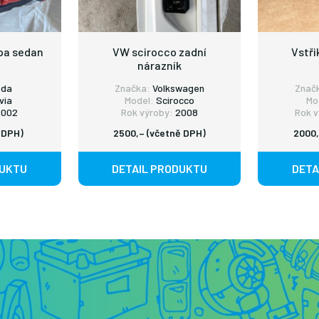
pa sedan
VW scirocco zadní
Vstři
nárazník
oda
Značka:
Volkswagen
Znač
via
Model:
Scirocco
Mo
002
Rok výroby:
2008
Rok v
 DPH)
2500,– (včetně DPH)
2000,
DUKTU
DETAIL PRODUKTU
DETA