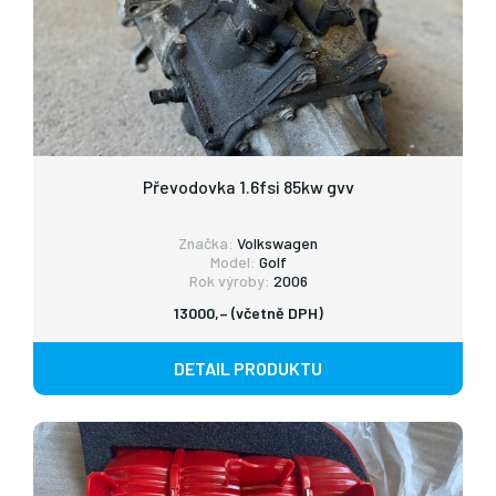
Převodovka 1.6fsi 85kw gvv
Značka:
Volkswagen
Model:
Golf
Rok výroby:
2006
13000,– (včetně DPH)
DETAIL PRODUKTU