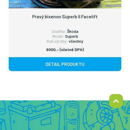
Pravý bixenon Superb II Facelift
Značka:
Škoda
Model:
Superb
Rok výroby:
všechny
9000,– (včetně DPH)
DETAIL PRODUKTU