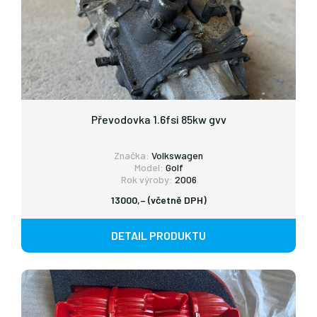
Převodovka 1.6fsi 85kw gvv
Značka:
Volkswagen
Model:
Golf
Rok výroby:
2006
13000,– (včetně DPH)
DETAIL PRODUKTU