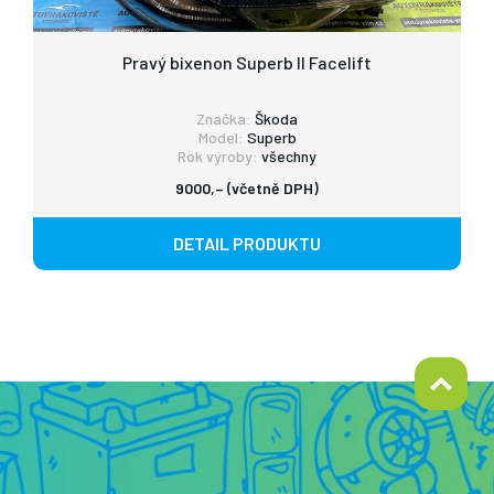
Pravý bixenon Superb II Facelift
Značka:
Škoda
Model:
Superb
Rok výroby:
všechny
9000,– (včetně DPH)
DETAIL PRODUKTU