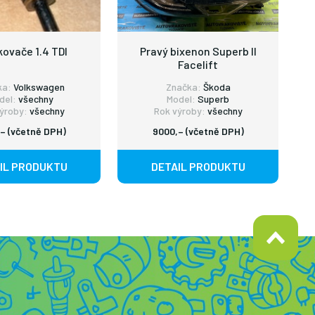
kovače 1.4 TDI
Pravý bixenon Superb II
Facelift
ka:
Volkswagen
Značka:
Škoda
del:
všechny
Model:
Superb
ýroby:
všechny
Rok výroby:
všechny
– (včetně DPH)
9000,– (včetně DPH)
IL PRODUKTU
DETAIL PRODUKTU