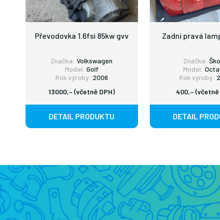
Převodovka 1.6fsi 85kw gvv
Zadní pravá lam
Značka:
Volkswagen
Značka:
Šk
Model:
Golf
Model:
Octa
Rok výroby:
2006
Rok výroby:
2
13000,– (včetně DPH)
400,– (včetně
DETAIL PRODUKTU
DETAIL PRO