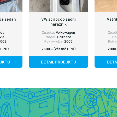
pa sedan
VW scirocco zadní
Vstři
nárazník
oda
Značka:
Volkswagen
Znač
via
Model:
Scirocco
Mo
002
Rok výroby:
2008
Rok v
 DPH)
2500,– (včetně DPH)
2000,
DUKTU
DETAIL PRODUKTU
DETA